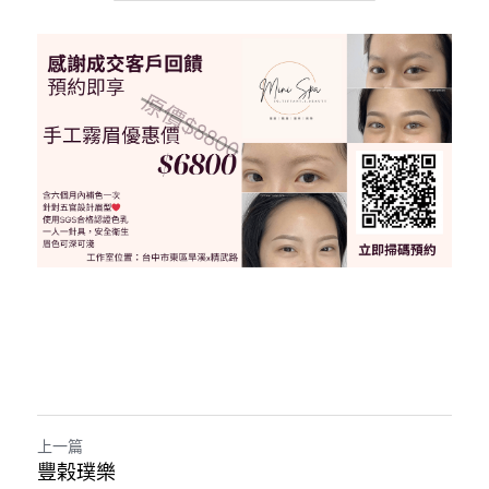
上一篇
豐榖璞樂