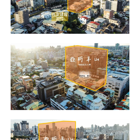
雋業U雋
坤悅領秀
櫻花恰恰好
森茂松竹
安美城心
寓上樂灣
華太怡和
國聚之禮
一中樂敘
漢宇雲森
總太東方紐約
大智然
浩瀚森之道
元鈞WABI SABI
浩瀚MVP
陞霖太美
麗寶依公園
鴻邑悅中山
名軒台中新站
大於遊戲
達麗冶翠
豐謙森立方