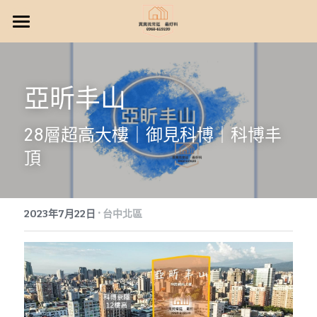
單元十二建案
北屯機捷G0建案
單元十二建案總表
亞昕丰山
精銳建設
北、東區建案
28層超高大樓｜御見科博
｜科博丰
鉅虹建設
精銳萌未來
太平新光環中74建案
浩瀚湖濱城
頂
國泰Mega+
精銳臻未來
鉅虹水岸岩
林維湖濱新綻
北屯11、14期建案
櫻花大櫻國1 劍橋花園
漢宇琢森
精銳IN未來
鉅虹HOKI
林維湖濱雙星
·
櫻花大櫻國2 牛津花園
台中最新建案
2023年7月22日
台中北區
豐謙蜜之地
精銳響未來
鉅虹森美館
林維湖悅
櫻花大櫻國3 倫敦花園
搜索
昌祐又一湛
允將澄境
春福興波
協勝知心
坤悅高飛
聚佳大砌