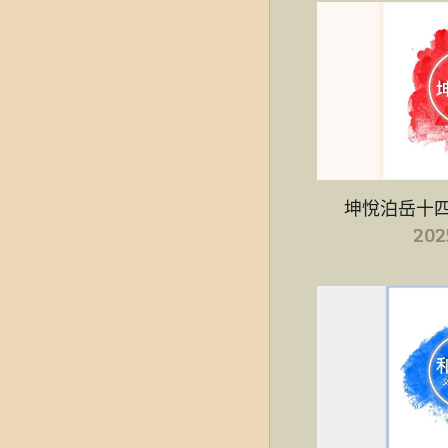
坤悅泊岳十四
20