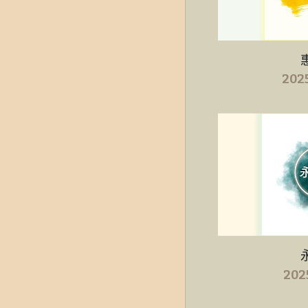
202
20