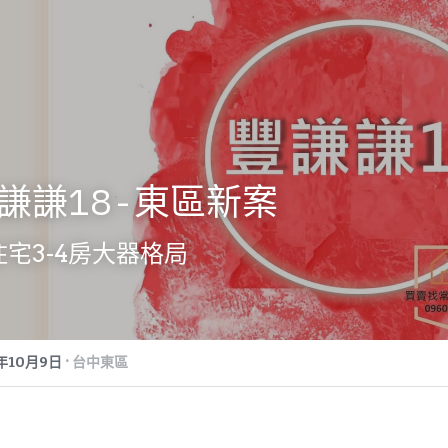
謙謙18-東區新案
住宅3-4房大器格局
·
3年10月9日
台中東區