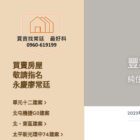
豐
買賣房屋
敬請指名
純
永慶廖常廷
單元十二建案
北屯機捷G0建案
202
北、東區建案
太平新光環中74建案