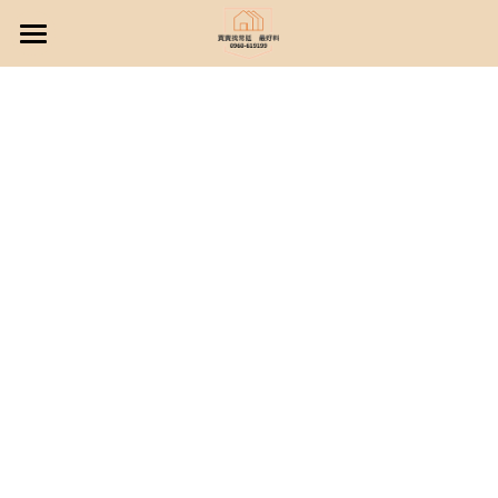
×
部落格分類
單元十二建案
所有博客分類
北屯機捷G0建案
單元十二建案總表
精銳建設
北、東區建案
鉅虹建設
精銳萌未來
太平新光環中74建案
浩瀚湖濱城
國泰Mega+
精銳臻未來
鉅虹水岸岩
林維湖濱新綻
北屯11、14期建案
櫻花大櫻國1 劍橋花園
漢宇琢森
精銳IN未來
鉅虹HOKI
林維湖濱雙星
櫻花大櫻國2 牛津花園
台中最新建案
豐謙蜜之地
精銳響未來
鉅虹森美館
林維湖悅
櫻花大櫻國3 倫敦花園
搜索
昌祐又一湛
允將澄境
春福興波
協勝知心
坤悅高飛
聚佳大砌