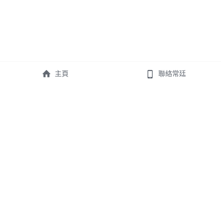
主頁
聯絡常廷
徵求台中北、北屯、東